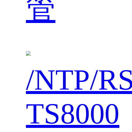
管
/NTP/R
TS8000