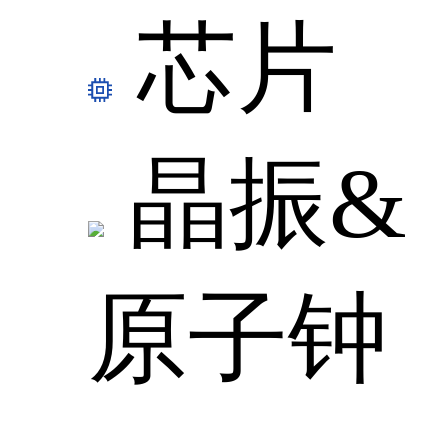
芯片
晶振&
原子钟