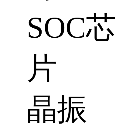
SOC芯
片
晶振