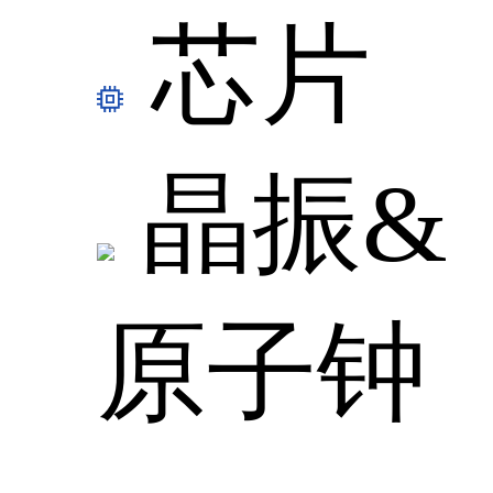
芯片
晶振&
原子钟