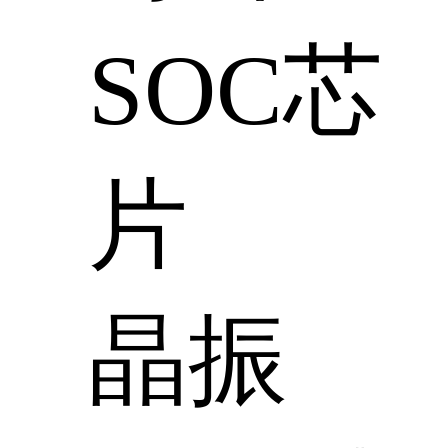
SOC芯
片
晶振