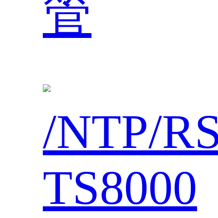
管
/NTP/R
TS8000