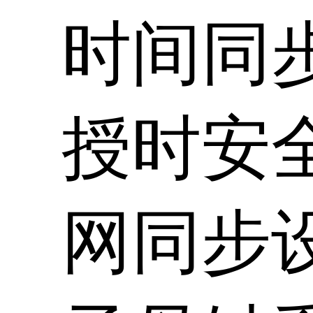
时间同
授时安
网同步