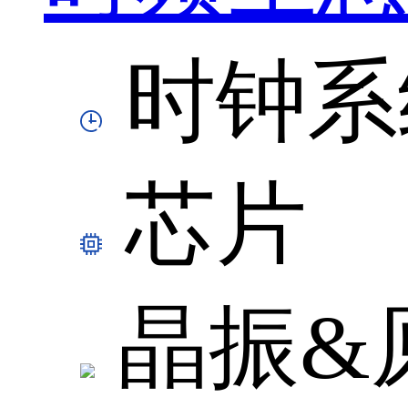
时钟系
芯片
晶振&