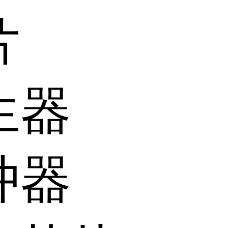
片
生器
冲器