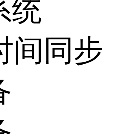
系统
时间同步
备
备