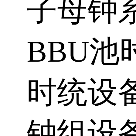
子母钟
BBU池
时统设
钟组设