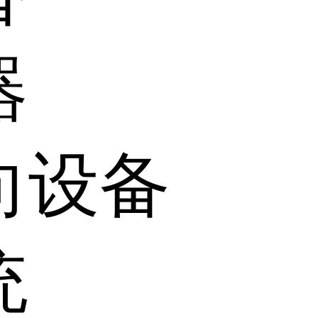
器
向设备
统