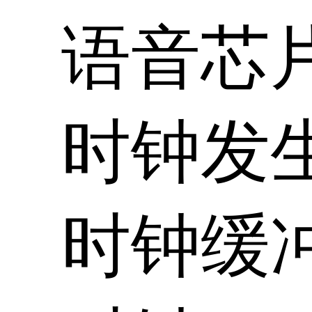
语音芯
时钟发
时钟缓