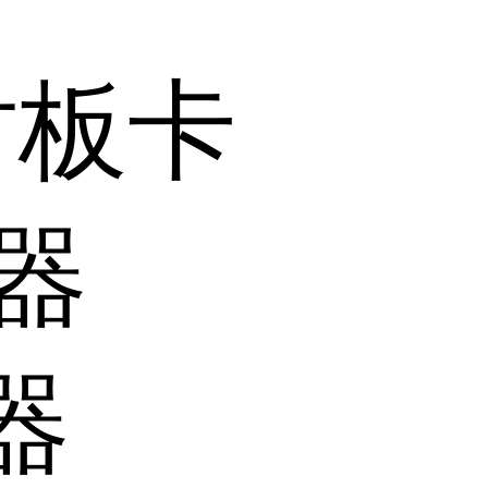
时板卡
器
器