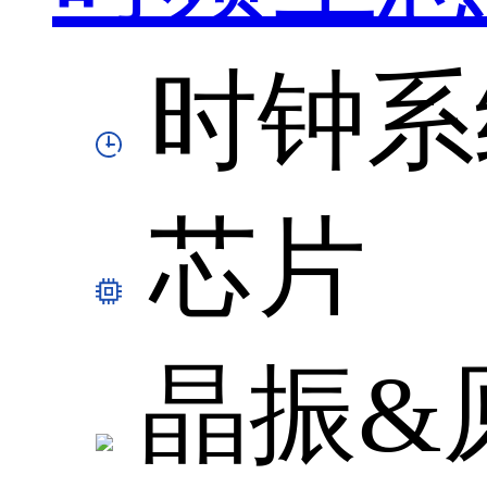
时钟系
芯片
晶振&