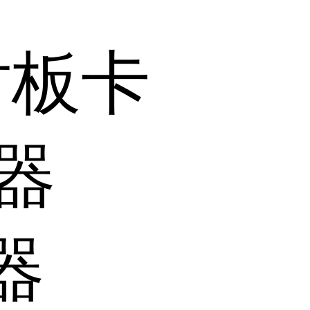
时板卡
器
器