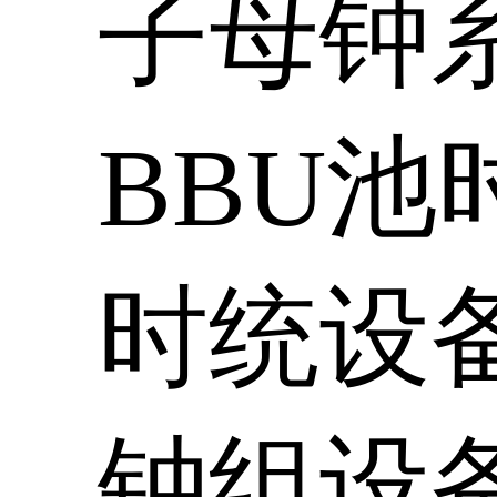
子母钟
BBU池
时统设
钟组设