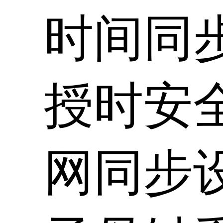
时间同
授时安
网同步