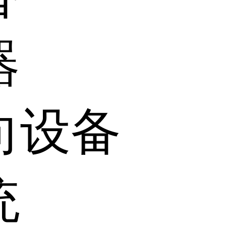
器
向设备
统