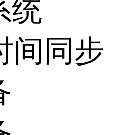
系统
时间同步
备
备