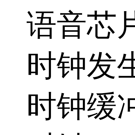
语音芯
时钟发
时钟缓