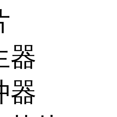
片
生器
冲器