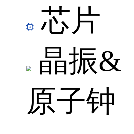
芯片
晶振&
原子钟