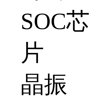
SOC芯
片
晶振