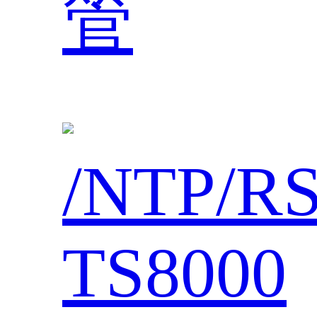
管
/NTP/R
TS8000