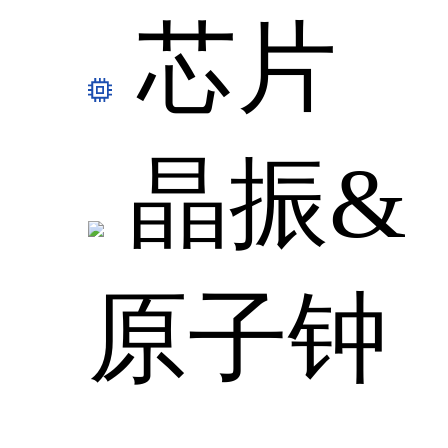
芯片
晶振&
原子钟