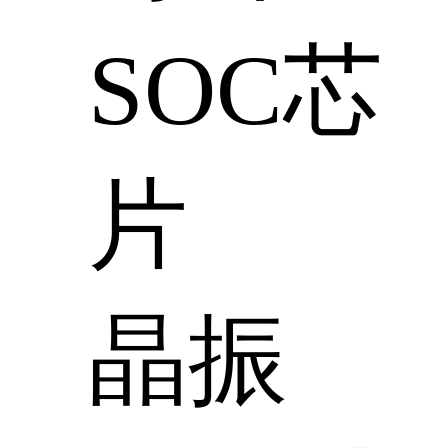
SOC芯
片
晶振