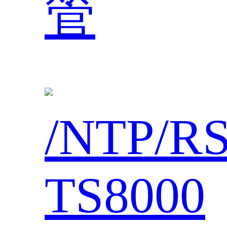
管
/NTP/R
TS8000